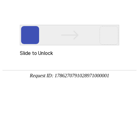
Toggle
navigati
格林纳达
当前本地时间 & 日期、时区和时差
当前本地时间在