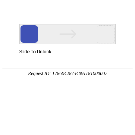
Toggle navigation
RU
俄罗斯
莫斯科
新莫斯科
顿河畔罗斯托夫
马加丹
圣彼得堡
马克思
马格尼托哥尔斯克
马哈奇卡拉
马尔梅日
马林斯克
雷特卡里诺