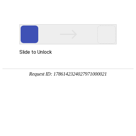
Toggle navigation
大都会
地球最大规模城市
上海
, 中国
北京
, 中国
华盛顿
, 美国
迪拜
, 阿联酋
伦敦
, 英国
纽约
, 美国
巴黎
, 法国
莫斯科
, 俄罗斯
首尔
, 韩国
广州
, 中国