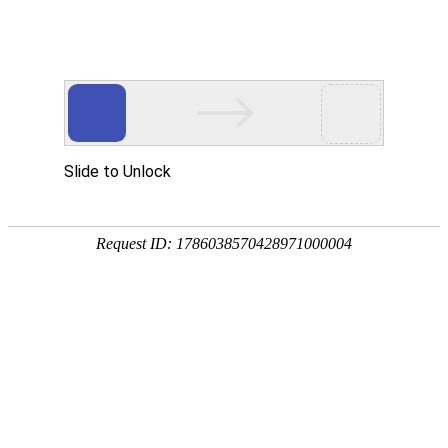
Toggle navigation
US
美国
华盛顿特区
亚拉巴马州
阿拉斯加州
亚利桑那州
阿肯色州
加利福尼亚州
科罗拉多州
康涅狄格州
特拉华州
佛罗里达州
佐治亚州