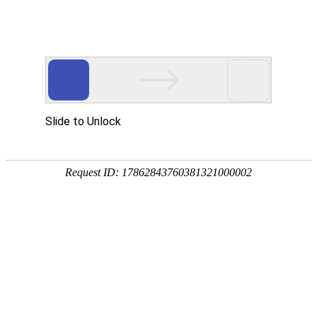
Toggle
navigati
俄克拉何马州
美国
,
当前本地时间在