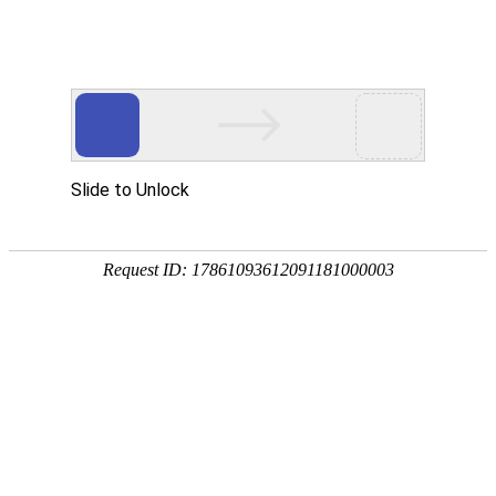
Toggle navigation
US
美国
华盛顿特区
亚拉巴马州
阿拉斯加州
亚利桑那州
阿肯色州
加利福尼亚州
科罗拉多州
康涅狄格州
特拉华州
佛罗里达州
佐治亚州