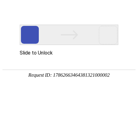
Toggle
navigati
阿拉斯加州
美国
,
当前本地时间在